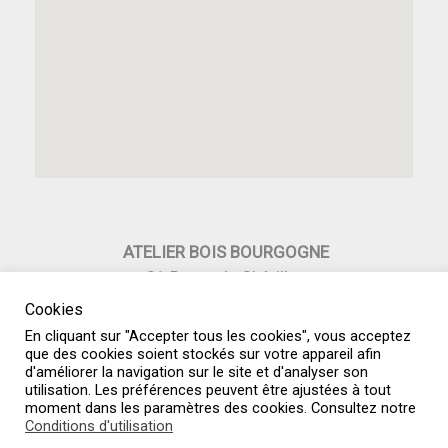
ATELIER BOIS BOURGOGNE
21 Route de Châtillon
89390 RAVIERES
Cookies
03.73.74.89.92
En cliquant sur "Accepter tous les cookies", vous acceptez
06.10.39.07.12
que des cookies soient stockés sur votre appareil afin
d'améliorer la navigation sur le site et d'analyser son
Ateliers.abb@gmail.com
utilisation. Les préférences peuvent être ajustées à tout
moment dans les paramètres des cookies. Consultez notre
Conditions d'utilisation